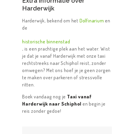
Extra informatie over
Harderwijk
Harderwijk, bekend om het
Dolfinarium
en
HOME
de
ONZE
historische binnenstad
DIENSTEN
, is een prachtige plek aan het water. Wist
TAXI TARIEVEN
je dat je vanaf Harderwijk met onze taxi
rechtstreeks naar Schiphol reist, zonder
OVER ONS
omwegen? Met ons hoef je je geen zorgen
F.A.Q.
te maken over parkeren of stressvolle
ritten.
CONTACT US
Boek vandaag nog je
Taxi vanaf
Harderwijk naar Schiphol
en begin je
reis zonder gedoe!