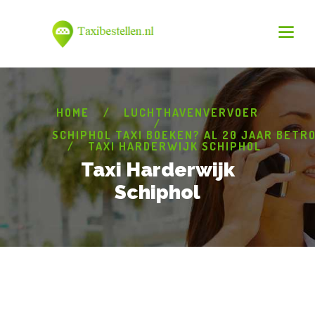
HOME
LUCHTHAVENVERVOER
SCHIPHOL TAXI BOEKEN? AL 20 JAAR BETR
TAXI HARDERWIJK SCHIPHOL
Taxi Harderwijk
Schiphol