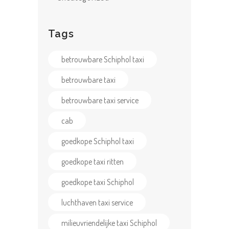
Tags
betrouwbare Schiphol taxi
betrouwbare taxi
betrouwbare taxi service
cab
HOME
goedkope Schiphol taxi
ONZE
goedkope taxi ritten
DIENSTEN
TAXI TARIEVEN
goedkope taxi Schiphol
OVER ONS
luchthaven taxi service
F.A.Q.
milieuvriendelijke taxi Schiphol