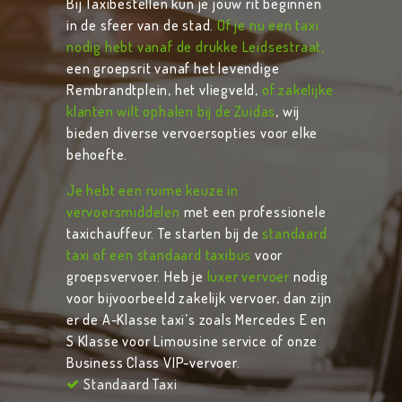
Bij Taxibestellen kun je jouw rit beginnen
in de sfeer van de stad.
Of je nu een taxi
nodig hebt vanaf de drukke Leidsestraat,
een groepsrit vanaf het levendige
Rembrandtplein, het vliegveld,
of zakelijke
klanten wilt ophalen bij de Zuidas
, wij
bieden diverse vervoersopties voor elke
behoefte.
Je hebt een ruime keuze in
vervoersmiddelen
met een professionele
taxichauffeur. Te starten bij de
standaard
taxi of een standaard taxibus
voor
groepsvervoer. Heb je
luxer vervoer
nodig
voor bijvoorbeeld zakelijk vervoer, dan zijn
er de A-Klasse taxi’s zoals Mercedes E en
S Klasse voor Limousine service of onze
Business Class VIP-vervoer.
Standaard Taxi