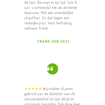
DIENSTEN
de taxi. Die was er op tijd, (om 5
uur ‘s ochtends) net als de keren
TAXI TARIEVEN
daarvoor. Met een vriendelijke
OVER ONS
chauffeur. En dat tegen een
redelijke prijs. Voor herhaling
F.A.Q.
vatbaar. Frank
CONTACT US
FRANK VAN GEEL
★★★★★
Wij maken al jaren
gebruik van de diensten van dit
vervoersbedrijf en zijn altijd en
uitermate tevreden. Ook deze keer