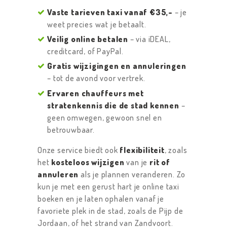
Vaste tarieven taxi vanaf €35,-
– je
weet precies wat je betaalt.
Veilig online betalen
– via iDEAL,
creditcard, of PayPal.
Gratis wijzigingen en annuleringen
– tot de avond voor vertrek.
Ervaren chauffeurs met
stratenkennis die de stad kennen
–
geen omwegen, gewoon snel en
betrouwbaar.
Onze service biedt ook
flexibiliteit
, zoals
het
kosteloos wijzigen
van je
rit of
annuleren
als je plannen veranderen. Zo
kun je met een gerust hart je online taxi
boeken en je laten ophalen vanaf je
favoriete plek in de stad, zoals de Pijp de
Jordaan, of het strand van Zandvoort.