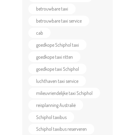
betrouwbare taxi
betrouwbare taxi service
cab
goedkope Schiphol taxi
goedkope taxi ritten
HOME
ONZE
goedkope taxi Schiphol
DIENSTEN
luchthaven taxi service
TAXI TARIEVEN
milieuvriendelijke taxi Schiphol
OVER ONS
reisplanning Australië
F.A.Q.
Schiphol taxibus
CONTACT US
Schiphol taxibus reserveren