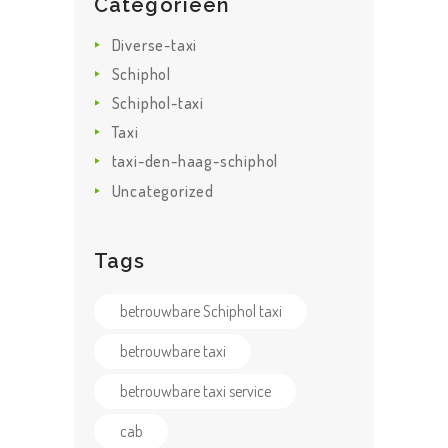
Categorieën
Diverse-taxi
Schiphol
Schiphol-taxi
HOME
Taxi
ONZE
taxi-den-haag-schiphol
DIENSTEN
Uncategorized
TAXI TARIEVEN
OVER ONS
Tags
F.A.Q.
betrouwbare Schiphol taxi
CONTACT US
betrouwbare taxi
betrouwbare taxi service
cab