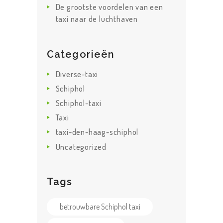
De grootste voordelen van een
taxi naar de luchthaven
Categorieën
Diverse-taxi
HOME
Schiphol
ONZE
Schiphol-taxi
DIENSTEN
Taxi
TAXI TARIEVEN
taxi-den-haag-schiphol
Uncategorized
OVER ONS
F.A.Q.
Tags
CONTACT US
betrouwbare Schiphol taxi