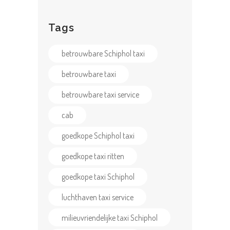
Tags
betrouwbare Schiphol taxi
betrouwbare taxi
betrouwbare taxi service
cab
HOME
goedkope Schiphol taxi
ONZE
goedkope taxi ritten
DIENSTEN
goedkope taxi Schiphol
TAXI TARIEVEN
OVER ONS
luchthaven taxi service
F.A.Q.
milieuvriendelijke taxi Schiphol