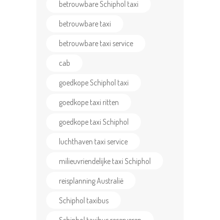
betrouwbare Schiphol taxi
betrouwbare taxi
betrouwbare taxi service
cab
goedkope Schiphol taxi
HOME
goedkope taxi ritten
ONZE
goedkope taxi Schiphol
DIENSTEN
luchthaven taxi service
TAXI TARIEVEN
milieuvriendelijke taxi Schiphol
OVER ONS
reisplanning Australië
F.A.Q.
Schiphol taxibus
CONTACT US
Schiphol taxibus reserveren