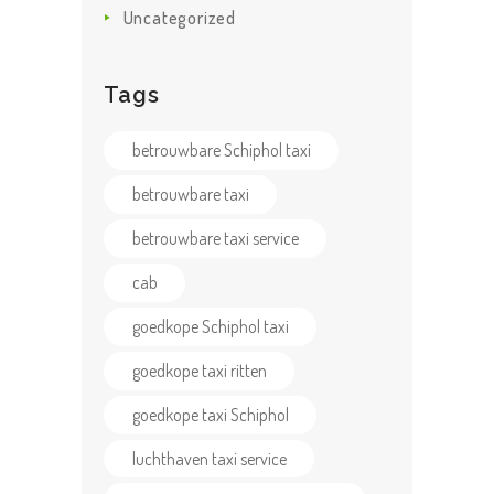
Uncategorized
Tags
betrouwbare Schiphol taxi
betrouwbare taxi
betrouwbare taxi service
cab
HOME
ONZE
goedkope Schiphol taxi
DIENSTEN
goedkope taxi ritten
TAXI TARIEVEN
goedkope taxi Schiphol
OVER ONS
luchthaven taxi service
F.A.Q.