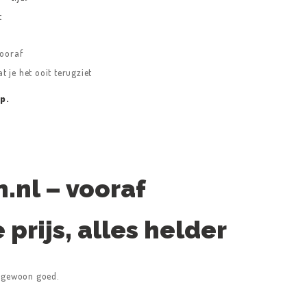
t
vooraf
at je het ooit terugziet
p.
n.nl – vooraf
 prijs, alles helder
je gewoon goed.