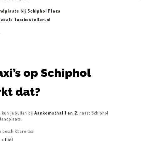
andplaats bij Schiphol Plaza
 zoals Taxibestellen.nl
e
.
taxi’s op Schiphol
kt dat?
, kun je buiten bij
Aankomsthal 1 en 2
, naast Schiphol
standplaats.
de beschikbare taxi
 + tijd
)