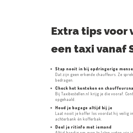
Extra tips voor 
een taxi vanaf 
Stap nooit in bij opdringerige mense
Dat zijn geen erkende chauffeurs. Ze spre
bedragen.
Check het kenteken en chauffeursn
Bij Taxibestellen.nl krijg je die vooraf. Co
opgehaald.
Houd je bagage altijd bij je
Laat nooit je koffer los voordat hij veilig 
achterbank én kofferbak.
Deel je ritinfo met iemand
Altijd handig om even te laten weten wie je