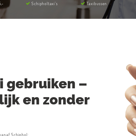
,-
Schipholtaxi’s
Taxibussen
i gebruiken –
lijk en zonder
vanaf Schiphol: