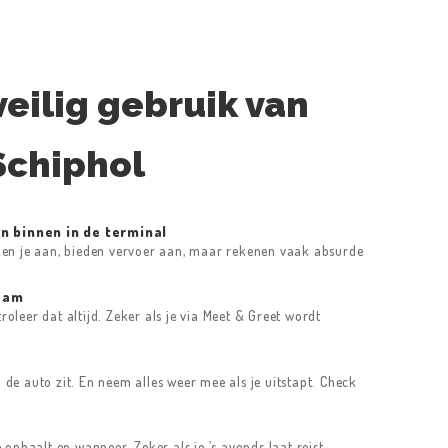
veilig gebruik van
Schiphol
n binnen in de terminal
ken je aan, bieden vervoer aan, maar rekenen vaak absurde
aam
ntroleer dat altijd. Zeker als je via Meet & Greet wordt
in de auto zit. En neem alles weer mee als je uitstapt. Check
 ophaalt en wanneer. Zeker als je ’s avonds laat reist.