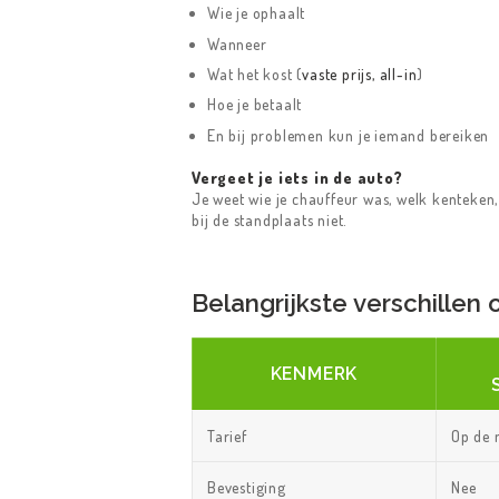
Wie je ophaalt
ONZE DIENSTEN
Wanneer
Wat het kost (
vaste prijs, all-in
)
TAXI TARIEVEN
Hoe je betaalt
En bij problemen kun je iemand bereiken
OVER ONS
Vergeet je iets in de auto?
Je weet wie je chauffeur was, welk kenteken, 
F.A.Q.
bij de standplaats niet.
CONTACT US
Belangrijkste verschillen o
KENMERK
Tarief
Op de 
Bevestiging
Nee